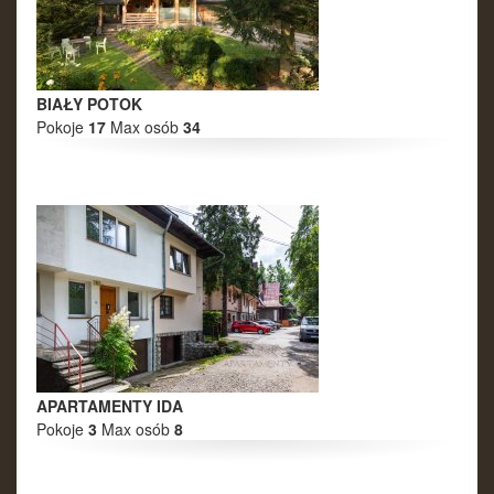
25
26
27
28
29
30
31
Luty 2027
BIAŁY POTOK
Pn
Wt
Śr
Cz
Pt
So
Nd
Pokoje
17
Max osób
34
1
2
3
4
5
6
7
8
9
10
11
12
13
14
15
16
17
18
19
20
21
22
23
24
25
26
27
28
Marzec 2027
Pn
Wt
Śr
Cz
Pt
So
Nd
1
2
3
4
5
6
7
APARTAMENTY IDA
8
9
10
11
12
13
14
Pokoje
3
Max osób
8
15
16
17
18
19
20
21
22
23
24
25
26
27
28