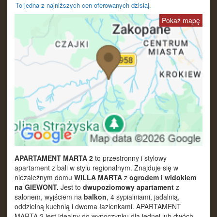
To jedna z najniższych cen oferowanych dzisiaj.
Pokaż mapę
APARTAMENT MARTA 2
to przestronny i stylowy
apartament z bali w stylu regionalnym.
Znajduje się w
niezależnym domu
WILLA MARTA
z
ogrodem i widokiem
na GIEWONT.
Jest to
dwupoziomowy apartament
z
salonem, wyjściem na
balkon
, 4 sypialniami, jadalnią,
oddzielną kuchnią i dwoma łazienkami. APARTAMENT
MARTA 2 jest idealny do wypoczynku dla jednej lub dwóch