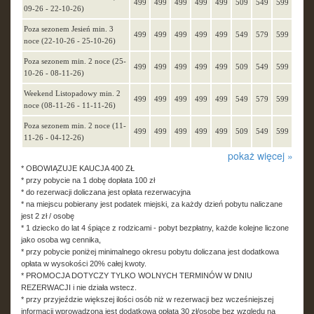
499
499
499
499
499
509
549
599
09-26 - 22-10-26)
Poza sezonem Jesień min. 3
499
499
499
499
499
549
579
599
noce (22-10-26 - 25-10-26)
Poza sezonem min. 2 noce (25-
499
499
499
499
499
509
549
599
10-26 - 08-11-26)
Weekend Listopadowy min. 2
499
499
499
499
499
549
579
599
noce (08-11-26 - 11-11-26)
Poza sezonem min. 2 noce (11-
499
499
499
499
499
509
549
599
11-26 - 04-12-26)
pokaż więcej »
* OBOWIĄZUJE KAUCJA 400 ZŁ
* przy pobycie na 1 dobę dopłata 100 zł
* do rezerwacji doliczana jest opłata rezerwacyjna
* na miejscu pobierany jest podatek miejski, za każdy dzień pobytu naliczane
jest 2 zł / osobę
* 1 dziecko do lat 4 śpiące z rodzicami - pobyt bezpłatny, każde kolejne liczone
jako osoba wg cennika,
* przy pobycie poniżej minimalnego okresu pobytu doliczana jest dodatkowa
opłata w wysokości 20% całej kwoty.
* PROMOCJA DOTYCZY TYLKO WOLNYCH TERMINÓW W DNIU
REZERWACJI i nie działa wstecz.
* przy przyjeździe większej ilości osób niż w rezerwacji bez wcześniejszej
informacji wprowadzona jest dodatkowa opłata 30 zł/osobę bez względu na