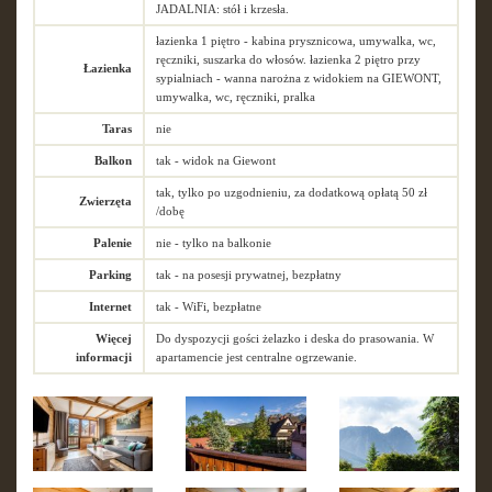
JADALNIA: stół i krzesła.
łazienka 1 piętro - kabina prysznicowa, umywalka, wc,
ręczniki, suszarka do włosów. łazienka 2 piętro przy
Łazienka
sypialniach - wanna narożna z widokiem na GIEWONT,
umywalka, wc, ręczniki, pralka
Taras
nie
Balkon
tak - widok na Giewont
tak, tylko po uzgodnieniu, za dodatkową opłatą 50 zł
Zwierzęta
/dobę
Palenie
nie - tylko na balkonie
Parking
tak - na posesji prywatnej, bezpłatny
Internet
tak - WiFi, bezpłatne
Więcej
Do dyspozycji gości żelazko i deska do prasowania. W
informacji
apartamencie jest centralne ogrzewanie.