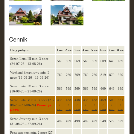
Cennik
Daty pobytu
1 os.
2 os.
3 os.
4 os.
5 os.
6 os.
7 os.
8 os.
Sezon Letni III min. 3 noce
569
569
569
569
569
609
649
689
(24-07-26 - 13-08-26)
Weekend Sierpniowy min. 3
769
769
769
769
769
819
879
929
noce (13-08-26 - 16-08-26)
Sezon Letni IV min. 3 noce
569
569
569
569
569
609
649
689
(16-08-26 - 21-08-26)
Sezon Letni V min. 3 noce (21-
438
438
438
438
438
469
500
531
08-26 - 31-08-26)
Promocja
/
/
/
/
/
/
/
/
(-23%)
569
569
569
569
569
609
649
689
Sezon Jesienny min. 3 noce
499
499
499
499
499
549
579
599
(31-08-26 - 27-09-26)
Poza sezonem min. 2 noce (27-