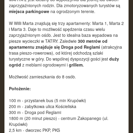
zaprzyjaźnionych rodzin. Dla zmotoryzowanych turystów są
miejsca parkingowe
na ogrodzonym terenie.
W
Willi Marta
znajdują się trzy apartamenty: Marta 1, Marta 2
i Marta 3. Daje to możliwość spędzenia czasu wielu
zaprzyjaźnionym ośób. Jest to idealna baza wypadowa na
piesze wycieczki w TATRY. Zaledwie
300 metrów od
apartamentu znajduje się Droga pod Reglami
(atrakcyjna
trasa pieszo-rowerowa), od której odchodzą szlaki
turystyczne w góry.
Do wspólnej dyspozycji gości jest
duży
ogród
z meblami ogrodowymi i
grillem.
Możliwość zamieszkania do 8 osób.
Położenie:
100 m - przystanek bus (5 min Krupówki)
200 m - zabytkowa ulica Kościeliska
300 m - Droga pod Reglami
1800 m (20 minut pieszo) - centrum Zakopanego (ul.
Krupówki)
2,5 km - dworzec PKP, PKS