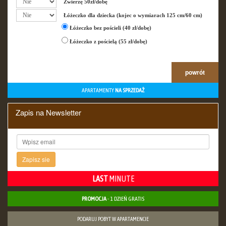
Zwierzę 50zł/dobę
21
22
23
24
25
26
27
Łóżeczko dla dziecka (kojec o wymiarach 125 cm/60 cm)
28
29
30
1
2
3
4
Łóżeczko bez pościeli (40 zł/dobę)
Łóżeczko z pościelą (55 zł/dobę)
Październik 2026
Pn
Wt
Śr
Cz
Pt
So
Nd
powrót
28
29
30
1
2
3
4
5
6
7
8
9
10
11
APARTAMENTY
NA SPRZEDAŻ
12
13
14
15
16
17
18
Zapis na Newsletter
19
20
21
22
23
24
25
26
27
28
29
30
31
1
Listopad 2026
Pn
Wt
Śr
Cz
Pt
So
Nd
LAST
MINUTE
26
27
28
29
30
31
1
2
3
PROMOCJA
4
- 1 DZIEŃ GRATIS
5
6
7
8
9
10
11
12
13
14
15
PODARUJ POBYT W APARTAMENCIE