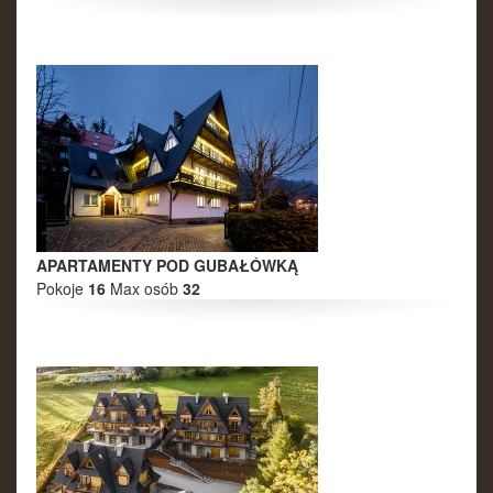
Październik 2027
Pn
Wt
Śr
Cz
Pt
So
Nd
27
28
29
30
1
2
3
4
5
6
7
8
9
10
11
12
13
14
15
16
17
18
19
20
21
22
23
24
25
26
27
28
29
30
31
APARTAMENTY POD GUBAŁÓWKĄ
Pokoje
16
Max osób
32