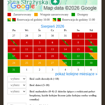
Zarezerwowany
Wstępnie zarezerwowany
Dostępny
Rezerwacja od godziny 16:00
Rezerwacja do godziny 11:00
Sierpień 2026
Pn
Wt
Śr
Cz
Pt
So
Nd
27
28
29
30
31
1
2
3
4
5
6
7
8
9
10
11
12
13
14
15
16
17
18
19
20
21
22
23
24
25
26
27
28
29
30
31
1
2
3
4
5
6
pokaż kolejne miesiące »
Wrzesień 2026
Ilość osób dorosłych (>18)
Pn
Wt
Śr
Cz
Pt
So
Nd
Ilość dzieci (5-18)
31
1
2
3
4
5
6
Ilość maluszków (0-4) (1 dziecko śpiące z rodzicami-pobyt
7
8
9
10
11
12
13
bezpłatny, każde kolejne liczone jako kolejna osoba według
cennika)
14
15
16
17
18
19
20