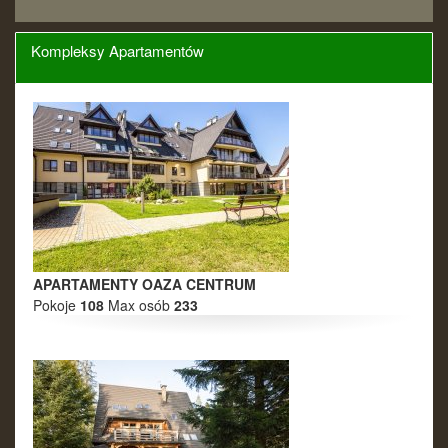
16
17
18
19
20
21
22
23
24
25
26
27
28
29
Kompleksy Apartamentów
30
1
2
3
4
5
6
Grudzień 2026
Pn
Wt
Śr
Cz
Pt
So
Nd
30
1
2
3
4
5
6
7
8
9
10
11
12
13
14
15
16
17
18
19
20
21
22
23
24
25
26
27
28
29
30
31
1
2
3
APARTAMENTY OAZA CENTRUM
Pokoje
108
Max osób
233
Styczeń 2027
Pn
Wt
Śr
Cz
Pt
So
Nd
28
29
30
31
1
2
3
4
5
6
7
8
9
10
11
12
13
14
15
16
17
18
19
20
21
22
23
24