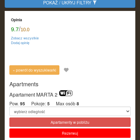
POKAŻ / UKRYJ FILTRY
Kontakt
Dla właścicieli
Opinia
/
9.7
10.0
Zobacz wszystkie
Dodaj opinię
« powrót do wyszukiwarki
Apartments
Apartament MARTA 2
Pow.
95
Pokoje:
5
Max osób
8
Apartamenty w pobliżu
Rezerwuj