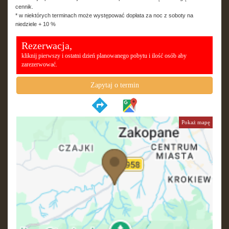
cennik.
* w niektórych terminach może występować dopłata za noc z soboty na
niedziele + 10 %
Rezerwacja,
kliknij pierwszy i ostatni dzień planowanego pobytu i ilość osób aby
zarezerwować.
Zapytaj o termin
Pokaż mapę