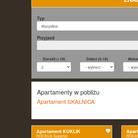
Typ
Przyjazd
Dorośli (>18)
Dzieci (5-18)
Malus
Apartamenty w pobliżu
Apartament SKALNICA
Apartament KUKLIK
Apar
ROCKUS Superior
ROCKU