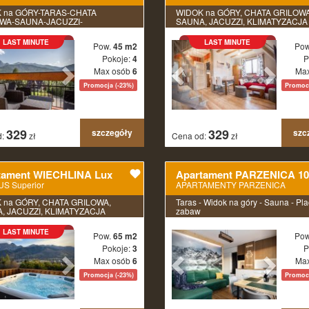
 na GÓRY-TARAS-CHATA
WIDOK na GÓRY, CHATA GRILOWA
WA-SAUNA-JACUZZI-
SAUNA, JACUZZI, KLIMATYZACJA
TYZACJA
LAST MINUTE
LAST MINUTE
Pow.
45 m2
Po
Pokoje:
4
P
Max osób
6
Ma
Promocja (-23%)
Promocj
329
329
szczegóły
szc
d:
zł
Cena od:
zł
tament WIECHLINA Lux
Apartament PARZENICA 10
S Superior
APARTAMENTY PARZENICA
 na GÓRY, CHATA GRILOWA,
Taras - Widok na góry - Sauna - Pla
, JACUZZI, KLIMATYZACJA
zabaw
LAST MINUTE
Pow.
65 m2
Po
Pokoje:
3
P
Max osób
6
Ma
Promocja (-23%)
Promocj