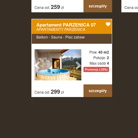
259
szczegóły
Cena od:
zł
Cena o
Apartament PARZENICA 07
APARTAMENTY PARZENICA
Balkon - Sauna - Plac zabaw
Pow.
40 m2
Pokoje:
2
Max osób
4
Promocja (-23%)
299
szczegóły
Cena od:
zł