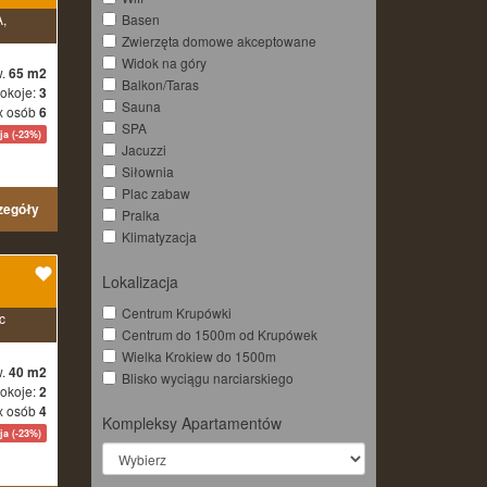
Basen
,
Zwierzęta domowe akceptowane
Widok na góry
w.
65 m2
Balkon/Taras
okoje:
3
Sauna
x osób
6
SPA
a (-23%)
Jacuzzi
Siłownia
Plac zabaw
zegóły
Pralka
Klimatyzacja
Lokalizacja
Centrum Krupówki
c
Centrum do 1500m od Krupówek
Wielka Krokiew do 1500m
w.
40 m2
Blisko wyciągu narciarskiego
okoje:
2
x osób
4
Kompleksy Apartamentów
a (-23%)