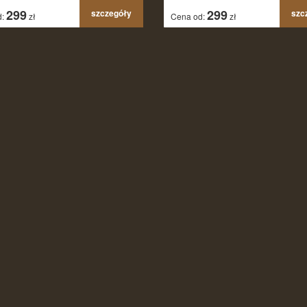
299
299
szczegóły
szc
d:
zł
Cena od:
zł