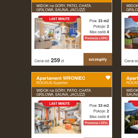
WIDOK na GÓRY, PATIO, CHATA
WIDOK
GRILOWA, SAUNA, JACUZZI
GRILO
KLIMA
LAST MINUTE
Pow.
33 m2
Pokoje:
2
Max osób
4
Promocja (-23%)
259
szczegóły
Cena od:
zł
Cena o
Apartament WRONIEC
Apar
ROCKUS Superior
ROCKU
WIDOK na GÓRY, PATIO, CHATA
WIDOK
GRILOWA, SAUNA, JACUZZI
SAUNA
LAST MINUTE
Pow.
33 m2
Pokoje:
2
Max osób
4
Promocja (-23%)