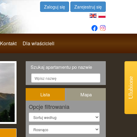
Zaloguj się
Zarejestruj się
Kontakt
Dla właścicieli
Szukaj apartamentu po nazwie
Ulubione
Lista
Mapa
Opcje filtrowania