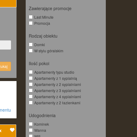
Zawierające promocje
Last Minute
Promocja
Rodzaj obiektu
Domki
W stylu góralskim
Ilość pokoi
ukaj
Apartamenty typu studio
Apartamenty z 1 sypialnią
Apartamenty z 2 sypialniami
Apartamenty z 3 sypialniami
Apartamenty z 4 sypialniami
Apartamenty z 2 łazienkami
amentu
Udogodnienia
Kominek
x
Wanna
Wifi