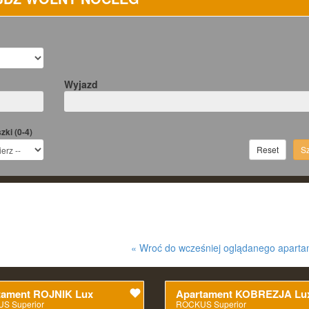
Wyjazd
zki (0-4)
Reset
Sz
« Wroć do wcześniej oglądanego apart
tament ROJNIK Lux
Apartament KOBREZJA Lu
S Superior
ROCKUS Superior